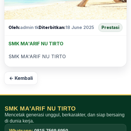
Oleh:
admin tk
Diterbitkan:
18 June 2025
Prestasi
SMK MA'ARIF NU TIRTO
SMK MA'ARIF NU TIRTO
← Kembali
SMK MA'ARIF NU TIRTO
Mencetak generasi unggul, berkarakter, dan siap bersaing
di dunia kerja.
Whatsapp:
0815 7569 6950